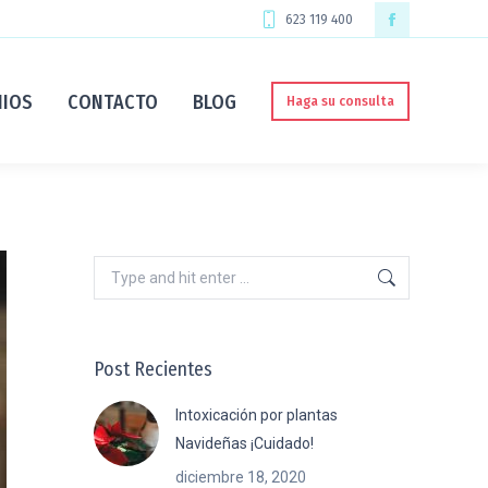
623 119 400
Facebook
page
NIOS
CONTACTO
BLOG
Haga su consulta
opens
in
new
window
Search:
Post Recientes
Intoxicación por plantas
Navideñas ¡Cuidado!
diciembre 18, 2020