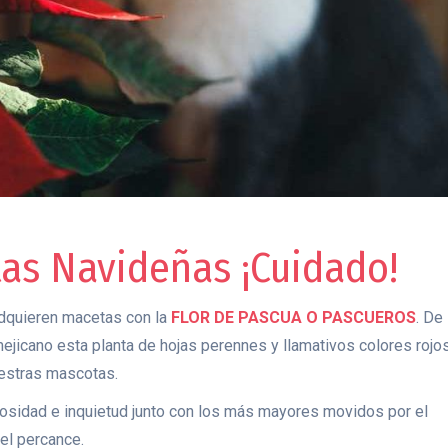
tas Navideñas ¡Cuidado!
adquieren macetas con la
FLOR DE PASCUA O PASCUEROS
. De
ejicano esta planta de hojas perennes y llamativos colores rojo
uestras mascotas.
osidad e inquietud junto con los más mayores movidos por el
 el percance.