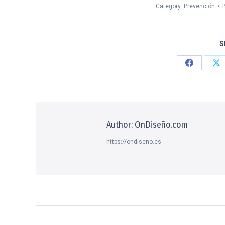
Category:
Prevención
S
Share
Sh
on
on
Facebook
X
Author:
OnDiseño.com
https://ondiseno.es
Post