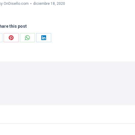
By
OnDiseño.com
diciembre 18, 2020
hare this post
are
Share
Share
Share
on
on
on
Pinterest
WhatsApp
LinkedIn